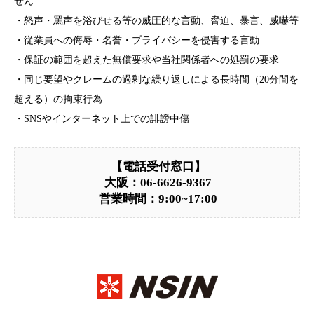
せん
・怒声・罵声を浴びせる等の威圧的な言動、脅迫、暴言、威嚇等
・従業員への侮辱・名誉・プライバシーを侵害する言動
・保証の範囲を超えた無償要求や当社関係者への処罰の要求
・同じ要望やクレームの過剰な繰り返しによる長時間（20分間を
超える）の拘束行為
・SNSやインターネット上での誹謗中傷
【電話受付窓口】
大阪：06-6626-9367
営業時間：9:00~17:00