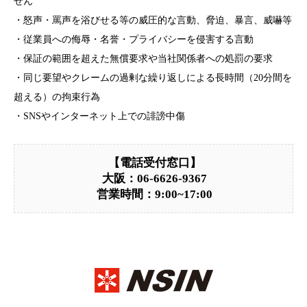
せん
・怒声・罵声を浴びせる等の威圧的な言動、脅迫、暴言、威嚇等
・従業員への侮辱・名誉・プライバシーを侵害する言動
・保証の範囲を超えた無償要求や当社関係者への処罰の要求
・同じ要望やクレームの過剰な繰り返しによる長時間（20分間を
超える）の拘束行為
・SNSやインターネット上での誹謗中傷
【電話受付窓口】
大阪：06-6626-9367
営業時間：9:00~17:00